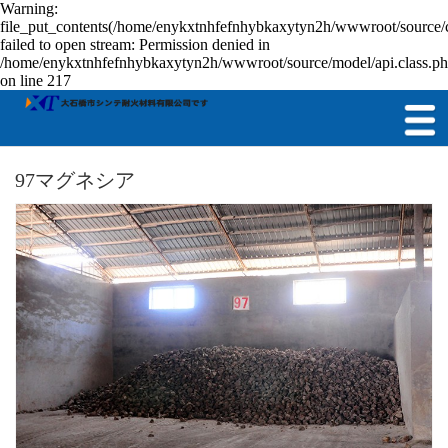
Warning:
file_put_contents(/home/enykxtnhfefnhybkaxytyn2h/wwwroot/source/c
failed to open stream: Permission denied in
/home/enykxtnhfefnhybkaxytyn2h/wwwroot/source/model/api.class.p
on line 217
97マグネシア